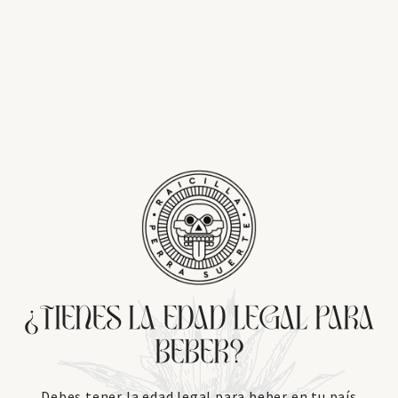
TIENES LA EDAD LEGAL PARA
¿
BEBER?
Debes tener la edad legal para beber en tu país