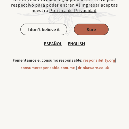
respectivo para poder entrar. Al ingresar aceptas
nuestra
Política de Privacidad
.
I don't believe it
Sure
ESPAÑOL
ENGLISH
Fomentamos el consumo responsable:
responsibility.org
|
consumoresponsable.com.mx
|
drinkaware.co.uk
Cookies can be use to improve your navigation experience
throughout our site. Check out our
Privacy Notice
Ok